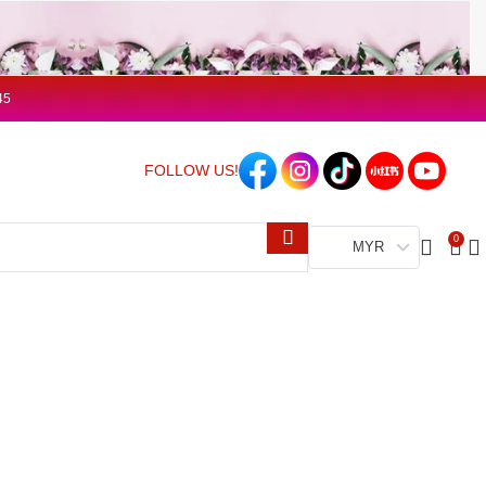
45
FOLLOW US!
0
MYR