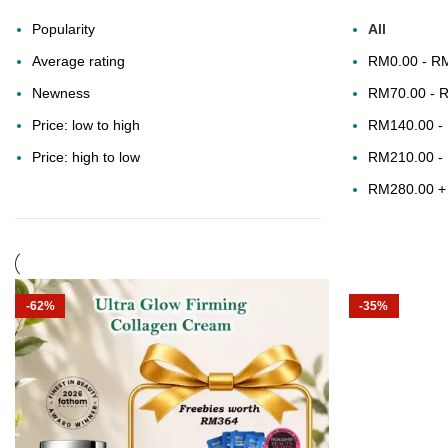
Popularity
All
Average rating
RM
0.00
-
R
Newness
RM
70.00
-
Price: low to high
RM
140.00
-
Price: high to low
RM
210.00
-
RM
280.00
+
-62%
-35%