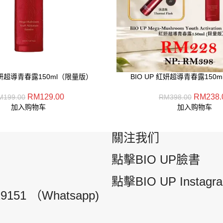
 紅妍超導青春露150ml（限量版）
BIO UP 紅妍超導青春露150
RM
129.00
RM
238.
M
199.00
RM
398.00
加入购物车
加入购物车
關注我们
點擊BIO UP臉書
點擊BIO UP Instagr
19151 （Whatsapp)