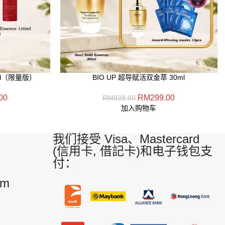
ml（限量版）
BIO UP 超导赋活双金萃 30ml
00
RM
299.00
RM
828.00
加入购物车
我们接受 Visa、Mastercard
(信用卡, 借記卡)和电子钱包支
付：
am