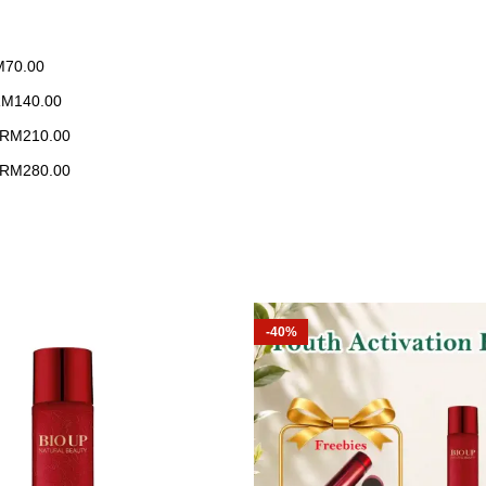
M
70.00
RM
140.00
RM
210.00
RM
280.00
-40%