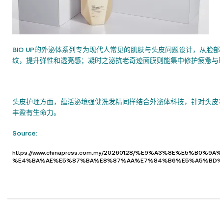
BIO UP的外泌体系列专为现代人常见的肌肤与头皮问题设计，从
纹，提升弹性和透亮感；凝时之泌抗老奇迹面膜则能集中修护疲惫与
头皮护理方面，蕴活泌境强健洗发精同样结合外泌体科技，针对头皮
丰盈有生命力。
Source:
https://www.chinapress.com.my/20260128/%E9%A3%8E%
%E4%BA%AE%E5%87%BA%E8%87%AA%E7%84%B6%E5%A5%BD%