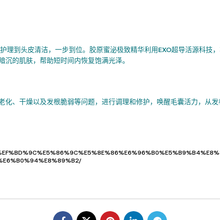
脸部护理到头皮清洁，一步到位。胶原蜜泌极致精华利用EXO超导活源科技
暗沉的肌肤，帮助短时间内恢复饱满光泽。
老化、干燥以及发根脆弱等问题，进行调理和修护，唤醒毛囊活力，从发
E5%B0%9A%EF%BD%9C%E5%86%9C%E5%8E%86%E6%96%B0%E5%B9%B4
E6%B0%94%E8%89%B2/