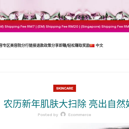
M) Shipping Fee RM7 | (EM) Shipping Fee RM20 | (Singapore) Shipping Fee R
容专区
美容院分行
链接
退款政策
分享即赚/轻松赚取奖励
中文
SKINCARE
｜农历新年肌肤大扫除 亮出自然
Posted by
Ecommerce