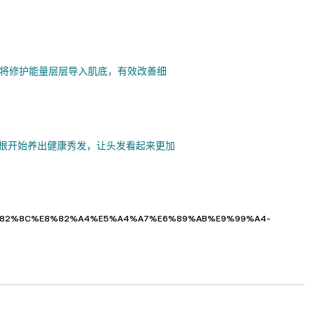
，将修护能量层层导入肌底，有效改善细
根开始养出健康秀发，让头发看起来更加
%E8%82%8C%E8%82%A4%E5%A4%A7%E6%89%AB%E9%99%A4-