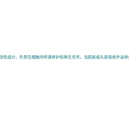
等活性成分，负责在细胞间传递修护和再生讯号。当肌肤或头皮吸收外泌