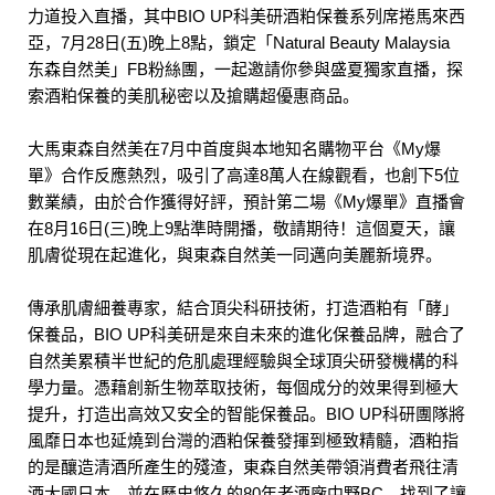
力道投入直播，其中BIO UP科美研酒粕保養系列席捲馬來西
亞，7月28日(五)晚上8點，鎖定「Natural Beauty Malaysia
东森自然美」FB粉絲團，一起邀請你參與盛夏獨家直播，探
索酒粕保養的美肌秘密以及搶購超優惠商品。
大馬東森自然美在7月中首度與本地知名購物平台《My爆
單》合作反應熱烈，吸引了高達8萬人在線觀看，也創下5位
數業績，由於合作獲得好評，預計第二場《My爆單》直播會
在8月16日(三)晚上9點準時開播，敬請期待！這個夏天，讓
肌膚從現在起進化，與東森自然美一同邁向美麗新境界。
傳承肌膚細養專家，結合頂尖科研技術，打造酒粕有「酵」
保養品，BIO UP科美研是來自未來的進化保養品牌，融合了
自然美累積半世紀的危肌處理經驗與全球頂尖研發機構的科
學力量。憑藉創新生物萃取技術，每個成分的效果得到極大
提升，打造出高效又安全的智能保養品。BIO UP科研團隊將
風靡日本也延燒到台灣的酒粕保養發揮到極致精髓，酒粕指
的是釀造清酒所產生的殘渣，東森自然美帶領消費者飛往清
酒大國日本，並在歷史悠久的80年老酒廠中野BC，找到了讓