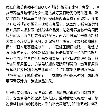
東森自然美直播主推BIO UP「花妍微分子速酵青春露」，這
款青春露是陪伴所有女性迎接美好夏日時光的絕佳選擇。延
續了爆款「日本黃金麴酒粕極酵煥顏青春露」的成功，推出
了升級版「花妍微分子速酵青春露」，2022年更於台灣榮獲
第19屆國家品牌玉山獎最佳產品獎。這款青春露被譽為國民
版神仙水，內含獨家雞尾酒配方，融合了日本牡丹櫻酒粕和
大馬士革玫瑰菁純成分，無論質地、感受、效果都被粉絲狂
讚：『根本是專櫃級水準』、『已經回購好幾瓶』，難怪成
為小資族男女、KOL都超愛用的抗老保養第一步的首選款！
另外也同步於直播推薦幾款熱賣品，包含口碑好評不斷，擁
有滿滿膠原蛋白，彷彿為肌膚內建隱形彈簧的「激彈膠原微
米晶萃以及被稱之為乾肌救星，主打清爽系抗老爆水神器
「極萃賦活全能撫紋霜」，一抹恢復滿格飽水彈嫩，讓肌膚
展現青春活力，綻放無盡光采。
肌膚只要保濕度、澎彈感足夠，肌膚看起來就特別嫩白透
亮，也因為沒有乾燥造成的細紋，整體看起來就是年輕！想
體驗酒粕威力的粉絲們，千萬不要錯過7月28日(五)晚上8點