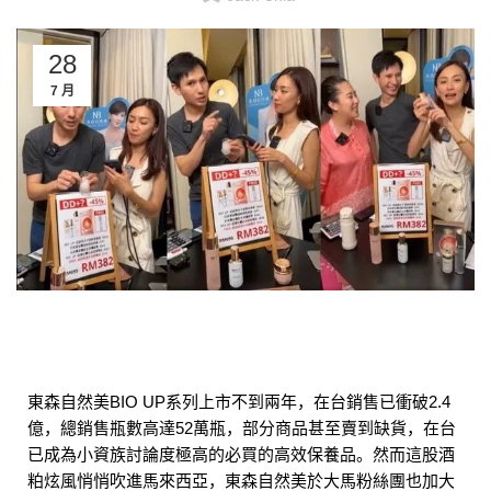
28
7 月
東森自然美BIO UP系列上市不到兩年，在台銷售已衝破2.4
億，總銷售瓶數高達52萬瓶，部分商品甚至賣到缺貨，在台
已成為小資族討論度極高的必買的高效保養品。然而這股酒
粕炫風悄悄吹進馬來西亞，東森自然美於大馬粉絲團也加大