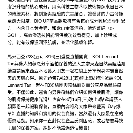
膚況升級的核心成分，用高科技生物萃取技術提煉來自日本
的傳統素材，將創新與經驗的完美結合，讓發酵的力量發揮
至最大限度，BIO UP商品款款擁有含核心成分雞尾酒專利配
方，內含日本黃金麴、和歌山金賞酒粕、清酒菁純（α-
GG），高效滲透技術能讓保養功效看得見，加上珍稀成
分，能有效保濕潤澤肌膚，並活化肌膚年輕。
馬來西亞7/28(五)、8/16(三)盛夏直播開賣！KOL Lennard
Tan與藝人顏薇恩分享酒粕保養的迷人之處東森自然美陸陸續
續邀請馬來西亞本地藝人朋友一起在線上分享親身體驗自然
美的美膚心得。搶先預告7月28日(五)晚上8點特別邀請KOL
Lennard Tan一起在FB粉絲團與粉絲面對面分享產品體驗感
受。不僅如此，還會向男性粉絲們介紹如何保養肌膚，讓你
的肌膚保持健康光滑！也會在8月16日(三)晚上9點邀請藝人
顏薇恩一起暢聊保養，直播內容將為大家帶來豐富《My爆
單》直播的知識和實用的保養資訊，當然還有大家最在意的
優惠活動。如果你一直對保養產品感到困惑，或者想要尋找
肌膚的保養方案，絕對不能錯過這個機會！