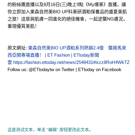
的粉絲團直播以及8月16日(三)晚上9點《My爆單》直播，讓
你立即加入東森自然美BIO UP科美研酒粕保養品的盛夏美肌
之旅！這是與肌膚一同進化的絕佳機會，一起逆襲NG膚況，
重現優質美肌！
原文網址:
東森自然美BIO UP酒粕系列熱銷2.4億 襲捲馬來
西亞開專場直播！ | ET Fashion | ETtoday新聞
雲
https://fashion.ettoday.net/news/2548431#ixzz8RoH4WkTZ
Follow us:
@ETtodaytw on Twitter
|
ETtoday on Facebook
这是测试文本，单击 “编辑” 按钮更改此文本。